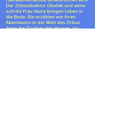
Fabrikantenfamilie unterbrochen wird.
Der Zirkusdirektor Obolski und seine
schrille Frau Iduna bringen Leben in
die Bude. Sie erzählen von ihren
Abenteuern in der Welt des Zirkus.
Anna die Tochter des Hauses, ist
fasziniert und träumt sich in die Rolle
einer Zirkusprinzessin. Anna ist
entschlossen, Onkel und Tante in
diese schöne Welt zu folgen.
Natürlich sind alle Männer begeistert
von Iduna. Sie wollen mit ihr tanzen
und ausgelassen sein. Was dessen
Ehefrauen natürlich empört. Werden
Obolski und Iduna die Feier zum
Platzen bringen? Kann der verliebte
Robert seine Anna zur Vernunft
bringen?
Impressum
Datenschutzerklärung