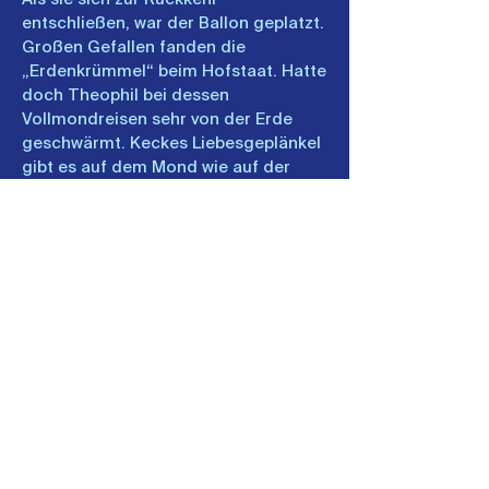
entschließen, war der Ballon geplatzt.
Großen Gefallen fanden die
„Erdenkrümmel“ beim Hofstaat. Hatte
doch Theophil bei dessen
Vollmondreisen sehr von der Erde
geschwärmt. Keckes Liebesgeplänkel
gibt es auf dem Mond wie auf der
Erde. Besonders Fritz Steppke konnte
sich Frau Luna nur schwerlich
entziehen. Von Elfen umgeben waren
die reizvollen Verführungsversuche im
Boudoir oder im Sternengarten.
Letztlich waren jedoch das Heimweh
und die Sehnsucht nach der „Guten
Berliner Luft“ überwiegend. Ein Glück
das Prinz Sternschnuppe sein
Stratosphärenmobil für die Rückreise
bereitstellte, hatte er nun doch die
Gunst von Frau Luna gewonnen.